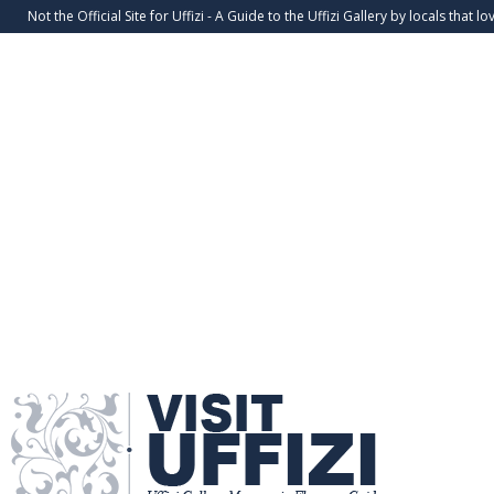
Not the Official Site for Uffizi - A Guide to the Uffizi Gallery by locals that lov