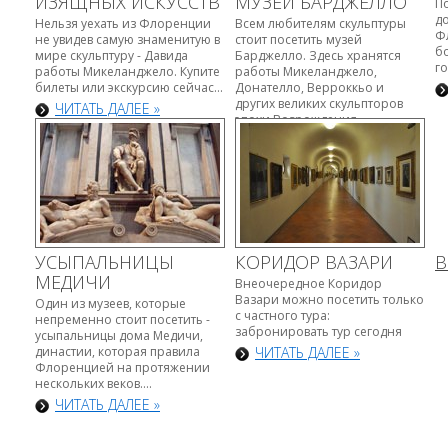
ИЗЯЩНЫХ ИСКУССТВ
МУЗЕЙ БАРДЖЕЛЛО
П
д
Нельзя уехать из Флоренции
Всем любителям скульптуры
Ф
не увидев самую знаменитую в
стоит посетить музей
б
мире скульптуру - Давида
Барджелло. Здесь хранятся
го
работы Микеланджело. Купите
работы Микеланджело,
билеты или экскурсию сейчас...
Донателло, Верроккьо и
других великих скульпторов
ЧИТАТЬ ДАЛЕЕ »
эпохи Возрождения.
Барджелло...
ЧИТАТЬ ДАЛЕЕ »
УСЫПАЛЬНИЦЫ
КОРИДОР ВАЗАРИ
В
МЕДИЧИ
Внеочередное Коридор
Вазари можно посетить только
Один из музеев, которые
с частного тура:
непременно стоит посетить -
забронировать тур сегодня
усыпальницы дома Медичи,
династии, которая правила
ЧИТАТЬ ДАЛЕЕ »
Флоренцией на протяжении
нескольких веков....
ЧИТАТЬ ДАЛЕЕ »