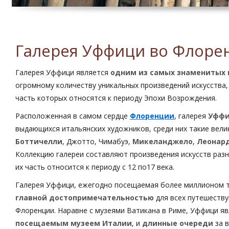
Галерея Уффици во Флоре
Галерея Уффици является
одним из самых знаменитых 
огромному количеству уникальных произведений искусства,
часть которых относятся к периоду Эпохи Возрождения.
Расположенная в самом сердце
Флоренции
, галерея
Уфф
выдающихся итальянских художников, среди них такие велик
Боттичелли
, Джотто, Чимабуэ,
Микеланджело
,
Леонард
Коллекцию галереи составляют произведения искусств раз
их часть относится к периоду с 12 по17 века.
Галерея Уффици, ежегодно посещаемая более миллионом т
главной достопримечательностью
для всех путешеству
Флоренции. Наравне с музеями Ватикана в Риме, Уффици я
посещаемым музеем Италии
, и
длинные очереди
за 