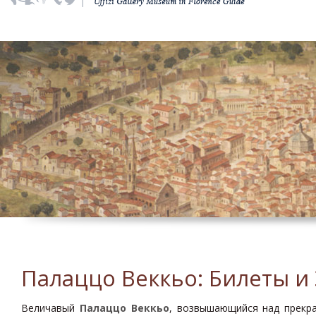
Палаццо Веккьо: Билеты и
Величавый
Палаццо Веккьо
, возвышающийся над прекр