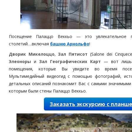
Посещение Палаццо Веккьо — это увлекательное п
столетий….включая
башню Арнольфо
!
Дворик Микелоццо
,
Зал Пятисот
(Salone dei Cinquec
Элеоноры
и
Зал Географических Карт
— вот лишь 
помещения, которые Вы увидите во время посе
Мультимедийный видеогид с помощью фотографий, исто
детальных описаний познакомит Вас с самыми значимыми
которым были стены Палаццо Веккьо.
Заказать экскурсию с планш