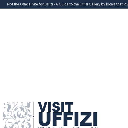
Not the Official Site for Uffizi - A Guide to the Uffizi Gallery by locals that lov