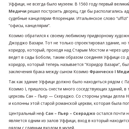
Уффици, не всегда было музеем. В 1560 году первый велики
Медичи
решил построить дворец, где бы располагались а
судебные канцелярии Флоренции. Итальянское слово “uffizi”
“офисы, канцелярии”.
Козимо обратился к своему любимому придворному художн
Джорджо Вазари. Тот не только спроектировал здание, но 
коридор, который, проходя над Старым Мостом и через цер
ведет в сады Боболи, таким образом соединяя Уффици со 
коридор, который теперь называется “Коридор Вазари”, бы
заключения брака между сыном Козимо
Франческо I Мед
Так как здание Уффици должно было находиться рядом с П
Козимо I, пришлось снести много соседствующих зданий, в 
церковь Сан – Пьер — Скераджо. Со стороны улицы делла Н
и колонны этой старой романской церкви, которая была п
Центральный неф
Сан – Пьер – Скераджо
остался почти н
является одним из залов Уффици, вход в который находитс
рядом с главным входом в музей.