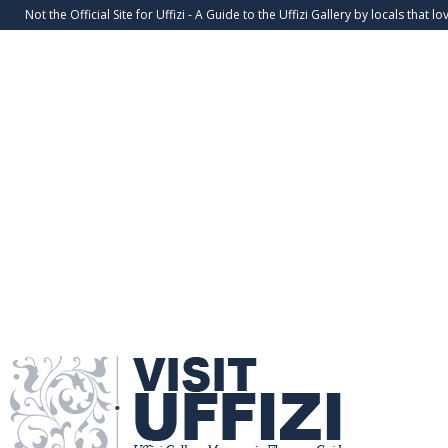
Not the Official Site for Uffizi - A Guide to the Uffizi Gallery by locals that lov