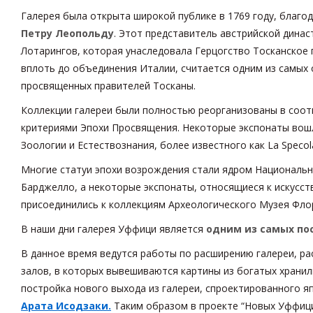
Галерея была открыта широкой публике в 1769 году, благо
Петру Леопольду
. Этот представитель австрийской дина
Лотарингов, которая унаследовала Герцогство Тосканское 
вплоть до объединения Италии, считается одним из самых
просвященных правителей Тосканы.
Коллекции галереи были полностью реорганизованы в соот
критериями Эпохи Просвящения. Некоторые экспонаты вош
Зоологии и Естествознания, более известного как La Specol
Многие статуи эпохи возрождения стали ядром Националь
Барджелло, а некоторые экспонаты, относящиеся к искусств
присоединились к коллекциям Археологического Музея Фло
В наши дни галерея Уффици является
одним из самых п
В данное время ведутся работы по расширению галереи, ра
залов, в которых вывешиваются картины из богатых хранил
постройка нового выхода из галереи, спроектированного 
Арата Исодзаки.
Таким образом в проекте “Новых Уффици