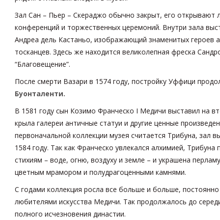
Зал Сан – Пьер – Скераджо обычно закрыт, его открывают 
конференций и торжественных церемоний. Внутри зала выс
Андреа дель Кастаньо, изображающий знаменитых героев 
тосканцев. Здесь же находится великолепная фреска Сандр
“Благовещение”.
После смерти Вазари в 1574 году, постройку Уффици прод
Буонталенти.
В 1581 году сын Козимо Франческо I Медичи выставил на в
крыла галереи античные статуи и другие ценные произведен
первоначальной коллекции музея считается Трибуна, зал 
1584 году. Так как Франческо увлекался алхимией, Трибуна
стихиям – воде, огню, воздуху и земле – и украшена перла
цветным мрамором и полудрагоценными камнями.
С годами коллекция росла все больше и больше, постоянн
любителями искусства Медичи. Так продолжалось до середи
полного исчезновения династии.