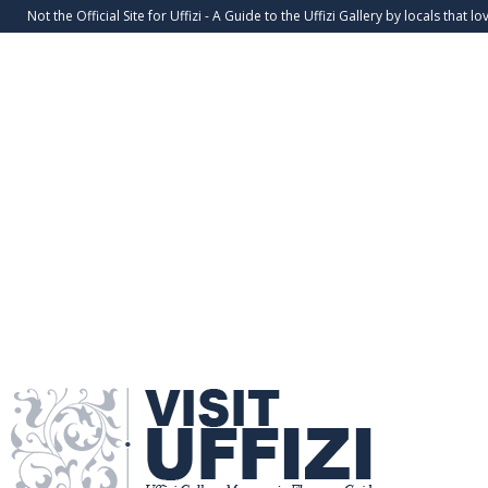
Not the Official Site for Uffizi - A Guide to the Uffizi Gallery by locals that lov