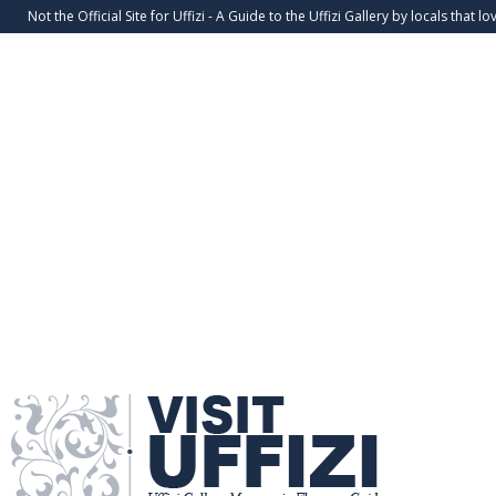
Not the Official Site for Uffizi - A Guide to the Uffizi Gallery by locals that lov