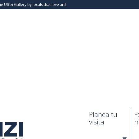
he Uffizi Gallery by locals that love art!
Planea tu
E
visita
m