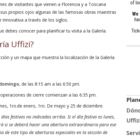
of lo
nes de visitantes que vienen a Florencia y a Toscana
n sus propios ojos algunas de las famosas obras maestras
We a
 innovativa a través de los siglos.
hav
 debes conocer para planificar tu visita a la Galería.
Tick
ía Uffizi?
cción y un mapa que muestra la localización de la Galería.
 domingo
, de las 8:15 am a las 6:50 pm.
as operaciones de cierre comienzan a las 6:35 pm.
Plane
lunes, 1ro.de enero, 1ro. De mayo y 25 de diciembre.
Dónde
ías festivos no indicados arriba. Si el día festivo es lunes,
Uffiz
rá si se deberá hacer una abertura extraordinaria para ese
Servi
cia de este tipo de aberturas especiales en la sección de