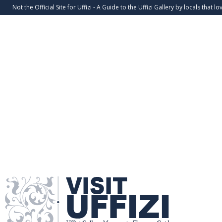
Not the Official Site for Uffizi - A Guide to the Uffizi Gallery by locals that lov