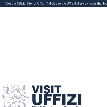
Not the Official Site for Uffizi - A Guide to the Uffizi Gallery by locals that lov