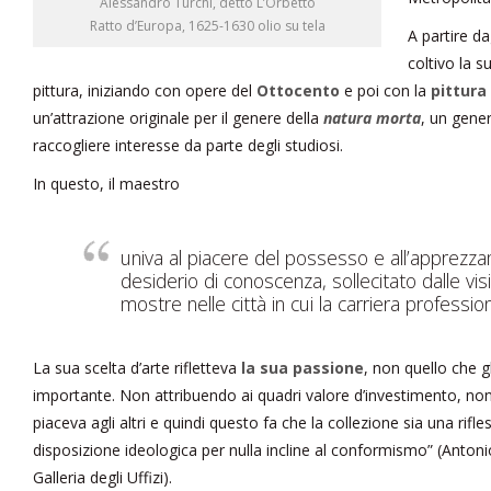
Alessandro Turchi, detto L’Orbetto
Ratto d’Europa, 1625-1630 olio su tela
A partire da
coltivo la 
pittura, iniziando con opere del
Ottocento
e poi con la
pittura
un’attrazione originale per il genere della
natura morta
, un gene
raccogliere interesse da parte degli studiosi.
In questo, il maestro
univa al piacere del possesso e all’apprezza
desiderio di conoscenza, sollecitato dalle vis
mostre nelle città in cui la carriera professio
La sua scelta d’arte rifletteva
la sua passione
, non quello che g
importante. Non attribuendo ai quadri valore d’investimento, non
piaceva agli altri e quindi questo fa che la collezione sia una rifl
disposizione ideologica per nulla incline al conformismo” (Antonio
Galleria degli Uffizi).