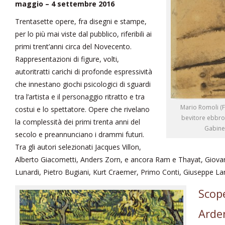
maggio – 4 settembre 2016
Trentasette opere, fra disegni e stampe,
per lo più mai viste dal pubblico, riferibili ai
primi trent’anni circa del Novecento.
Rappresentazioni di figure, volti,
autoritratti carichi di profonde espressività
che innestano giochi psicologici di sguardi
tra l’artista e il personaggio ritratto e tra
Mario Romoli (F
costui e lo spettatore. Opere che rivelano
bevitore ebbro, 
la complessità dei primi trenta anni del
Gabine
secolo e preannunciano i drammi futuri.
Tra gli autori selezionati Jacques Villon,
Alberto Giacometti, Anders Zorn, e ancora Ram e Thayat, Giovan
Lunardi, Pietro Bugiani, Kurt Craemer, Primo Conti, Giuseppe La
Scop
Arden