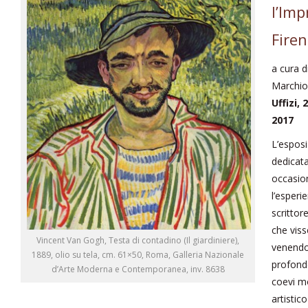
l’Im
Firen
a cura d
Marchio
Uffizi,
2017
L’espos
dedicata
occasio
l’esperie
scrittor
che viss
Vincent Van Gogh, Testa di contadino (Il giardiniere),
venendo 
1889, olio su tela, cm. 61×50, Roma, Galleria Nazionale
profond
d’Arte Moderna e Contemporanea, inv. 8638
coevi m
artistico