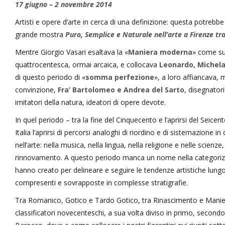
17 giugno – 2 novembre 2014
Artisti e opere d’arte in cerca di una definizione: questa potrebbe
grande mostra
Puro, Semplice e Naturale nell’arte a Firenze tr
Mentre Giorgio Vasari esaltava la «
Maniera moderna
» come su
quattrocentesca, ormai arcaica, e collocava
Leonardo, Michela
di questo periodo di «
somma perfezione
», a loro affiancava,
convinzione,
Fra’ Bartolomeo e Andrea del Sarto
, disegnator
imitatori della natura, ideatori di opere devote.
In quel periodo – tra la fine del Cinquecento e l’aprirsi del Seicen
Italia l’aprirsi di percorsi analoghi di riordino e di sistemazione i
nell’arte: nella musica, nella lingua, nella religione e nelle scienz
rinnovamento. A questo periodo manca un nome nella categorizzaz
hanno creato per delineare e seguire le tendenze artistiche lung
compresenti e sovrapposte in complesse stratigrafie.
Tra Romanico, Gotico e Tardo Gotico, tra Rinascimento e Manier
classificatori novecenteschi, a sua volta diviso in primo, second