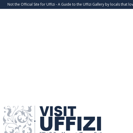
Not the Official Site for Uffizi - A Guide to the Uffizi Gallery by locals that lov