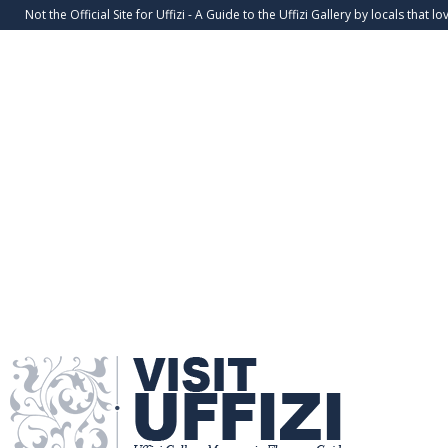
Not the Official Site for Uffizi - A Guide to the Uffizi Gallery by locals that lov