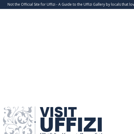
Not the Official Site for Uffizi - A Guide to the Uffizi Gallery by locals that lov