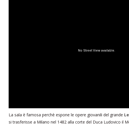
La sala è famosa perchè espone le opere giovanili del grande
Le
si trasferisse a Milano nel 1482 alla corte del Duca Ludovico il M