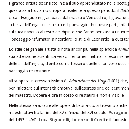
Il grande artista scienziato inizia il suo apprendistato nella botte
questa sala troviamo un’opera risalente a questo periodo: il
Batt
circa). Eseguito in gran parte dal maestro Verrocchio, il giovan
la testa dell’angelo di sinistra e il paesaggio. In queste parti, infat
stilistica rispetto al resto del dipinto che fanno pensare a un int
il paesaggio “sfumato” a ricordarci lo stile di Leonardo, a quei 
Lo stile del geniale artista si nota ancor più nella splendida
Annun
sua attenzione scientifica verso i fenomeni naturali si esprime ne
delle ali dell’angelo, dipinte come fossero quelle di un vero uccel
paesaggio retrostante.
Altra opera interessantissima è l’
Adorazione dei Magi
(1481) che,
ben riflettere sull’intensità emotiva, sull’espressione dei sentimen
del maestro.
L’opera è ora in corso di restauro e non è visibile
.
Nella stessa sala, oltre alle opere di Leonardo, si trovano anche l
maestri attivi tra la fine del XV e l’inizio del XVI secolo:
Perugino
del 1493-1494),
Luca Signorelli
,
Lorenzo di Credi
e il fantasi