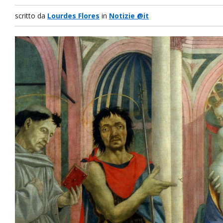
scritto da
Lourdes Flores
in
Notizie @it