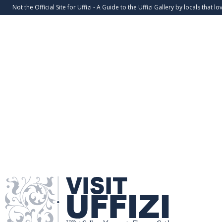
Not the Official Site for Uffizi - A Guide to the Uffizi Gallery by locals that lov