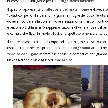
interessante e intrigante per i suoi
significati nascosti
.
Il quadro rappresenta un’
allegoria del matrimonio
e doveva s
“didattico” per Giulia Varano, la giovane moglie del duca: l’erotism
doveva ricordare alla donna i doveri matrimoniali nei confronti de
è ancora più chiara nella rappresentazione di Venere, dea dell’
e carnale che fissa in modo allusivo lo spettatore noncurante de
Il colore chiaro e caldo del corpo della Venere, in contrasto con l
risalta ulteriormente il proprio erotismo. Il
cagnolino
ai piedi de
fedeltà coniugale
mentre alle spalle, la domestica che guarda
un cassettone è un augurio di
maternità
.