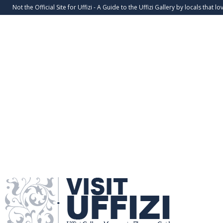
Not the Official Site for Uffizi - A Guide to the Uffizi Gallery by locals that lov